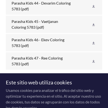
Parasha Kids 44 - Devarim Coloring
5783
(pdf)
Parasha Kids 45 - Vaetjanan
Coloring 5783
(pdf)
Parasha Kids 46 - Ekev Coloring
5783
(pdf)
Parasha Kids 47 - Ree Coloring
5783
(pdf)
Este sitio web utiliza cookies
Usamos cookies para analizar el tráfico del sitio web y
Copyright © 2026 Ejército de Dios YHWH Tzevaot - Todos los
optimizar tu experiencia en el sitio. Al aceptar nuestro uso
derechos reservados.
de cookies, tus datos se agruparán con los datos de todos
los demás usuarios.